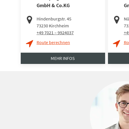
GmbH & Co.KG
G
Hindenburgstr. 45
Nü
73230
Kirchheim
73
+49 7021 – 9924037
+4
Route berechnen
Ro
MEHR INFOS