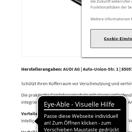
die Zukunft widerrufen 
Funktionalitäten der Se
Weitere Informationen 
Cookie-Einst
Herstellerangaben:
AUDI AG |
Auto-Union-Str. 1 |
85057
Schützt Ihren Kofferraum vor Verschmutzung und verhin
Die praktische Gepäckraumschale mit einem umlaufende
integrierte Muster das Verrutschen der Ladung.Farbe: A
Vorteile:
Intelligent. Oberflächenbeschaffenheit vermindert ein 