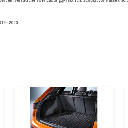
dert ein Verrutschen der Ladung.|Praktisch. Schützt vor Nässe und
2019 - 2020