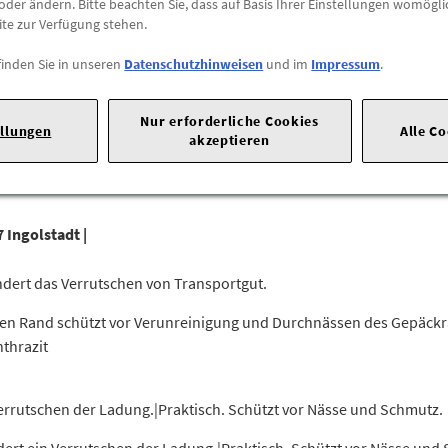
oder ändern. Bitte beachten Sie, dass auf Basis Ihrer Einstellungen womögli
Preis inkl.
19%
MwSt.
ite zur Verfügung stehen.
Abholbar an
diesen Stan
finden Sie in unseren
Datenschutzhinweisen
und im
Impressum
.
-
+
Nur erforderliche Cookies
ellungen
Alle C
akzeptieren
 Ingolstadt |
dert das Verrutschen von Transportgut.
n Rand schützt vor Verunreinigung und Durchnässen des Gepäckra
nthrazit
Verrutschen der Ladung.|Praktisch. Schützt vor Nässe und Schmutz.