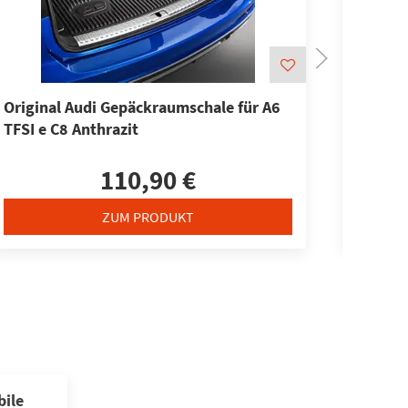
Original Audi Gepäckraumschale für A6
Origin
TFSI e C8 Anthrazit
Koffer
C8
110,90 €
ZUM PRODUKT
ile