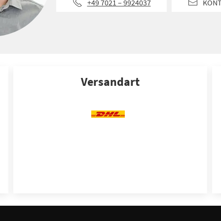
+49 7021 – 9924037
KON
Versandart