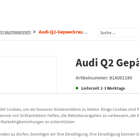
ferraumwannen
Audi-Q2-Gepaeckraumschale-81a061180
Audi Q2 Gep
Artikelnummer:
81A061180
Lieferzeit
2-3 Werktage
Lieferung
t Cookies, um ein besseres Nutzererlebnis zu bieten. Einige Cookies sind 
Preis inkl.
19%
MwSt.
ienste von Drittanbietern helfen, die Websitenavigation zu verbessern, die
Versandkostenfrei
e Marketingbemühungen zu unterstützen.
den zu dürfen, benötigen wir Ihre Einwilligung. Ihre Einwilligung können Si
Abholung