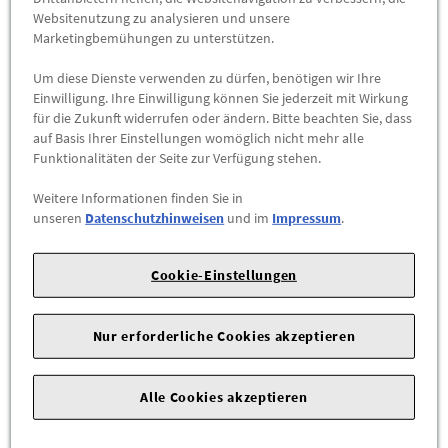
Preis inkl.
19%
MwSt.
Websitenutzung zu analysieren und unsere
Abholbar an
diesen Standorten
Marketingbemühungen zu unterstützen.
Um diese Dienste verwenden zu dürfen, benötigen wir Ihre
-
+
Einwilligung. Ihre Einwilligung können Sie jederzeit mit Wirkung
Max. Bestellmenge:
10
für die Zukunft widerrufen oder ändern. Bitte beachten Sie, dass
auf Basis Ihrer Einstellungen womöglich nicht mehr alle
ZUM WARENKORB HINZUFÜGEN
Funktionalitäten der Seite zur Verfügung stehen.
Weitere Informationen finden Sie in
Herstellerangaben:
AUDI AG |
Auto-Union-Str. 1 |
85057
unseren
Datenschutzhinweisen
und im
Impressum
.
Ingolstadt |
Cookie-Einstellungen
Speziell an die Radschrauben des Fahrzeugs angepasste
Adapterform hemmt den Diebstahl von hochwertigen
Leichtmetallfelgen.
Nur erforderliche Cookies akzeptieren
Die Radschrauben können nur mit dem mitgelieferten Adapter
gelöst werden. Der Adapterkopf hat eine an die Radschrauben
Alle Cookies akzeptieren
des Fahrzeugs angepasste Form und kann ausschließlich für
diese verwendet werden.