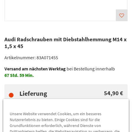
Audi Radschrauben mit Diebstahlhemmung M14 x
1,5 x 45
Artikelnummer:
83A071455
Versand am nächsten Werktag
bei Bestellung innerhalb
67
Std.
59
Min.
Lieferung
54,90 €
Preis inkl.
19%
MwSt.
zzgl.
5,49 €
Versandkosten
Unsere Website verwendet Cookies, um ein besseres
Nutzererlebnis zu bieten. Einige Cookies sind für die
Abholung
54,90 €
Grundfunktionen erforderlich, während Dienste von
Drittanbietern helfen, die Websitenavigation zu verbessern, die