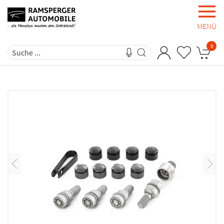
MENÜ
0