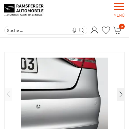
MENÜ
0