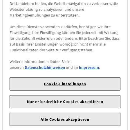
Abholbar an
diesen Standorten
Drittanbietern helfen, die Websitenavigation zu verbessern, die
Websitenutzung zu analysieren und unsere
Marketingbemühungen zu unterstützen.
-
+
Max. Bestellmenge:
1
Um diese Dienste verwenden zu dürfen, benötigen wir Ihre
Einwilligung. Ihre Einwilligung können Sie jederzeit mit Wirkung
ZUM WARENKORB HINZUFÜGEN
für die Zukunft widerrufen oder ändern. Bitte beachten Sie, dass
auf Basis Ihrer Einstellungen womöglich nicht mehr alle
Funktionalitäten der Seite zur Verfügung stehen.
Herstellerangaben:
AUDI AG |
Auto-Union-Str. 1 |
85057
Ingolstadt |
Weitere Informationen finden Sie in
unseren
Datenschutzhinweisen
und im
Impressum
.
Die originale Einparkhilfe von Audi unterstützt den Fahrer
beim sicheren und komfortablen Einparken. Das System
Cookie-Einstellungen
arbeitet mit vier Ultraschallsensoren, die den Abstand zu
Hindernissen im Heckbereich präzise messen und den Fahrer
Nur erforderliche Cookies akzeptieren
akustisch warnen.
Die Sensoren lassen sich optisch dezent in den Stoßfänger
Alle Cookies akzeptieren
integrieren und können bei Bedarf lackiert werden, sodass sie
sich harmonisch in das Fahrzeugdesign einfügen. Dadurch