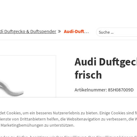
di Duftgecko & Duftspender
Audi-Duftspender-Duftgecko-Hellgrau-Orangenduft-85h087009d
Audi Duftgec
frisch
Artikelnummer:
85H087009D
Versand heute
bei Bestellung
t Cookies, um ein besseres Nutzererlebnis zu bieten. Einige Cookies sind 
Lieferung
ienste von Drittanbietern helfen, die Websitenavigation zu verbessern, die
e Marketingbemühungen zu unterstützen.
Preis inkl.
19%
MwSt.
zzgl.
5,49 €
Versandkoste