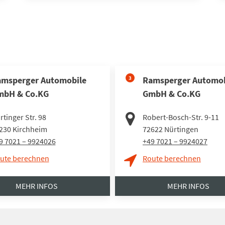
msperger Automobile
3
Ramsperger Automob
mbH & Co.KG
GmbH & Co.KG
rtinger Str. 98
Robert-Bosch-Str. 9-11
230
Kirchheim
72622
Nürtingen
9 7021 – 9924026
+49 7021 – 9924027
ute berechnen
Route berechnen
MEHR INFOS
MEHR INFOS