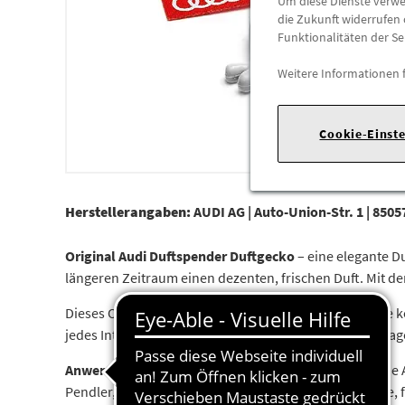
Um diese Dienste verwen
die Zukunft widerrufen 
Funktionalitäten der Se
Weitere Informationen 
Cookie-Einst
Herstellerangaben:
AUDI AG |
Auto-Union-Str. 1 |
85057
Original Audi Duftspender Duftgecko
– eine elegante D
längeren Zeitraum einen dezenten, frischen Duft. Mit d
Dieses Originalzubehör ist speziell für Audi-Fahrzeuge
jedes Interieur einfügt. Die Duftdauer liegt bei ca. 60 
Anwendungserlebnis
: Einfach den Duftspender auf die
Pendler, Vielfahrer oder jeden, der sich eine bleibende