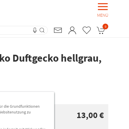
MENÜ
0
ko Duftgecko hellgrau,
 innerhalb
2
Std.
37
Min.
für die Grundfunktionen
13,00 €
 Websitenutzung zu
n