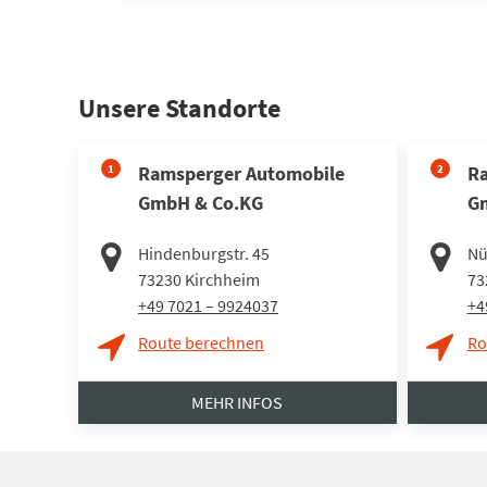
Unsere Standorte
1
Ramsperger Automobile
2
Ra
GmbH & Co.KG
G
Hindenburgstr. 45
Nü
73230
Kirchheim
73
+49 7021 – 9924037
+4
Route berechnen
Ro
MEHR INFOS