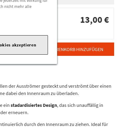
e jederzeit mit Wirkung für
ch nicht mehr alle
13,00 €
dorten
ookies akzeptieren
ZUM WARENKORB HINZUFÜGEN
ellen der Ausströmer gesteckt und verströmt über einen
ne dabei den Innenraum zu überladen.
ie ein
stadardisiertes Design
, das sich unauffällig in
 oder erneuern.
tinuierlich durch den Innenraum zu ziehen. Ideal für