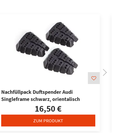
Nachfüllpack Duftspender Audi
Audi Du
Singleframe schwarz, orientalisch
herb
16,50 €
ZUM PRODUKT