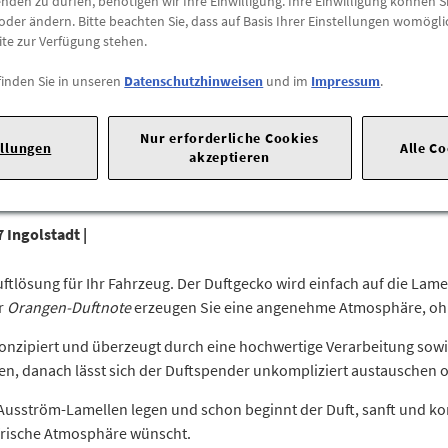
den zu dürfen, benötigen wir Ihre Einwilligung. Ihre Einwilligung können Si
oder ändern. Bitte beachten Sie, dass auf Basis Ihrer Einstellungen womögli
ite zur Verfügung stehen.
Abholung
finden Sie in unseren
Datenschutzhinweisen
und im
Impressum
.
Preis inkl.
19%
MwSt.
Abholbar an
diesen Stan
Nur erforderliche Cookies
ellungen
Alle C
akzeptieren
-
+
Max. Bestellmenge:
4
 Ingolstadt |
uftlösung für Ihr Fahrzeug. Der Duftgecko wird einfach auf die Lam
er
Orangen-Duftnote
erzeugen Sie eine angenehme Atmosphäre, oh
 konzipiert und überzeugt durch eine hochwertige Verarbeitung sow
Tagen, danach lässt sich der Duftspender unkompliziert austauschen
 Ausström-Lamellen legen und schon beginnt der Duft, sanft und kon
, frische Atmosphäre wünscht.