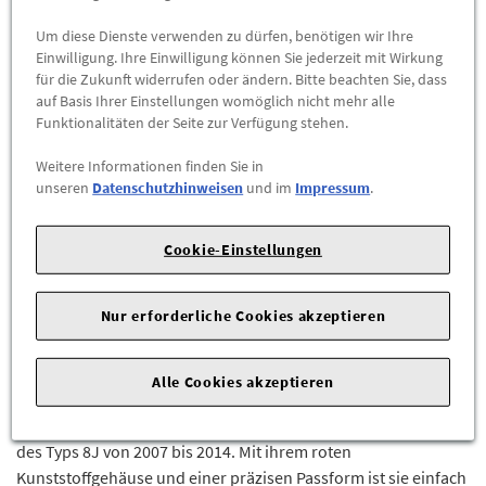
-
+
Um diese Dienste verwenden zu dürfen, benötigen wir Ihre
Einwilligung. Ihre Einwilligung können Sie jederzeit mit Wirkung
für die Zukunft widerrufen oder ändern. Bitte beachten Sie, dass
ZUM WARENKORB HINZUFÜGEN
auf Basis Ihrer Einstellungen womöglich nicht mehr alle
Funktionalitäten der Seite zur Verfügung stehen.
Herstellerangaben:
AUDI AG |
Auto-Union-Str. 1 |
85057
Weitere Informationen finden Sie in
Ingolstadt |
unseren
Datenschutzhinweisen
und im
Impressum
.
Die Original Audi LED-Zusatzbremsleuchte sorgt für eine klare
Cookie-Einstellungen
und helle Signalgebung bei Bremsvorgängen. Dank
modernster LED-Technologie bietet sie eine schnelle
Reaktionszeit und eine lange Lebensdauer. Perfekt für eine
Nur erforderliche Cookies akzeptieren
sichere Fahrt und ein stilvolles Design.
Beschreibung
Alle Cookies akzeptieren
Diese hochgesetzte LED-Bremsleuchte ist ein Original Audi
Ersatzteil und passt für alle Audi TT, TTS und TTRS Modelle
des Typs 8J von 2007 bis 2014. Mit ihrem roten
Kunststoffgehäuse und einer präzisen Passform ist sie einfach