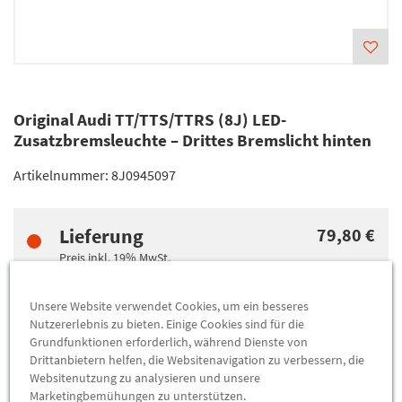
Original Audi TT/TTS/TTRS (8J) LED-
Zusatzbremsleuchte – Drittes Bremslicht hinten
Artikelnummer:
8J0945097
Lieferung
79,80 €
Preis inkl.
19%
MwSt.
Versandkostenfrei
Unsere Website verwendet Cookies, um ein besseres
Nutzererlebnis zu bieten. Einige Cookies sind für die
Abholung
79,80 €
Grundfunktionen erforderlich, während Dienste von
Preis inkl.
19%
MwSt.
Drittanbietern helfen, die Websitenavigation zu verbessern, die
Websitenutzung zu analysieren und unsere
Abholbar an
diesen Standorten
Marketingbemühungen zu unterstützen.