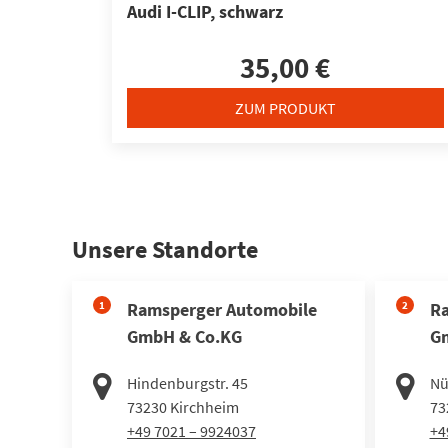
Audi I-CLIP, schwarz
35,00 €
ZUM PRODUKT
Unsere Standorte
1
Ramsperger Automobile
2
Ra
GmbH & Co.KG
G
Hindenburgstr. 45
Nü
73230
Kirchheim
73
+49 7021 – 9924037
+4