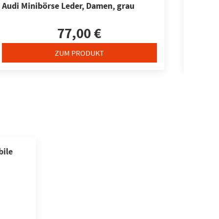
Audi Minibörse Leder, Damen, grau
Audi Mi
77,00 €
ZUM PRODUKT
ile