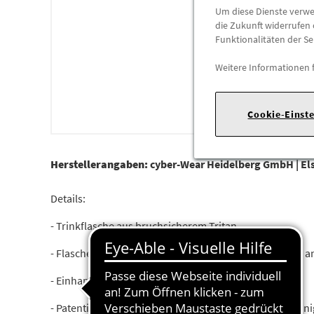
Um diese Dienste verwen
die Zukunft widerrufen 
Funktionalitäten der Se
Weitere Informationen 
Cookie-Einst
Herstellerangaben:
cyber-Wear Heidelberg GmbH |
El
Details:
- Trinkflasche aus bruchsicherem Tritan
- Flasche verfärbt sich nicht und nimmt keine Gerüche a
- Einhandbedienung
- Patentierte Snapclean Funktion zur hygienischen Rein