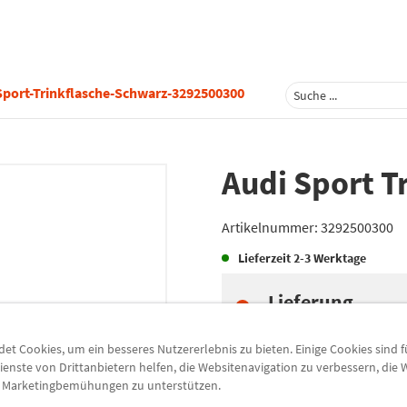
Sport-Trinkflasche-Schwarz-3292500300
Audi Sport T
Artikelnummer:
3292500300
Lieferzeit
2-3 Werktage
Lieferung
Preis inkl.
19%
MwSt.
zzgl.
5,49 €
Versandkoste
t Cookies, um ein besseres Nutzererlebnis zu bieten. Einige Cookies sind 
ienste von Drittanbietern helfen, die Websitenavigation zu verbessern, die
e Marketingbemühungen zu unterstützen.
Abholung