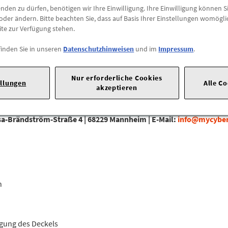
den zu dürfen, benötigen wir Ihre Einwilligung. Ihre Einwilligung können Si
Preis inkl.
19%
MwSt.
oder ändern. Bitte beachten Sie, dass auf Basis Ihrer Einstellungen womögli
Abholbar an
diesen Stan
ite zur Verfügung stehen.
finden Sie in unseren
Datenschutzhinweisen
und im
Impressum
.
-
+
Max. Bestellmenge:
1
Nur erforderliche Cookies
ellungen
Alle C
akzeptieren
sa-Brändström-Straße 4 |
68229 Mannheim |
E-Mail:
info@mycybe
n
igung des Deckels